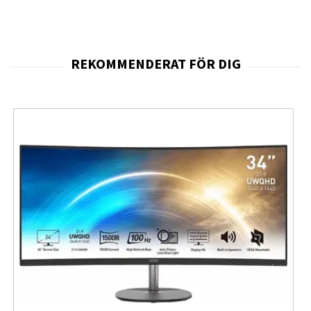
text och mer arbetsyta. Detta gör att du kan dra nytta av
en större vy utan att kräva ett extremt kraftfullt
grafikkort – vilket är en stor fördel i många
arbetsmiljöer där effektivitet och komfort är viktiga. På
27 tum innebär detta en god balans mellan storlek,
skärpa och läsbarhet.
Paneltypen är IPS vilket ger breda betraktningsvinklar
(178°/178°), stabil färgåtergivning och konsekvent
bildkvalitet oavsett hur du sitter eller vilken vinkel
skärmen betraktas från. Detta gör modellen idealisk för
kontorsmiljöer där skärmen kanske delas mellan
användare eller där visningsvinkeln kan variera. IPS-
panelens egenskaper gör att både grafik, bilder och
text återges med hög kvalitet.
Designmässigt bjuder skärmen på en stilren finish i svart
med silverfoten, tunn ram på tre sidor och en
antireflexbehandlad yta som minimerar störande