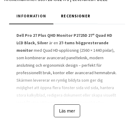
INFORMATION
RECENSIONER
Dell Pro 27 Plus QHD Monitor P2725D 27" Quad HD
LCD Black, Silver
är en
27-tums högpresterande
monitor
med Quad HD-upplösning (2560 × 1440 pixlar),
som kombinerar avancerad panelteknik, modern
anslutning och ergonomisk design – perfekt för
professionellt bruk, kontor eller avancerad hemmabruk.
Skärmen levererar en rymlig bildyta som ger dig
möjlighet att öppna flera fönster sida vid sida, hantera
stora kalkylblad, redigera dokument eller skapa visuellt
innehåll utan att kompromissa med översikt eller
skärpa.
Läs mer
Upplösningen QHD innebär betydligt fler pixlar än
traditionell Full HD, vilket ger skarpare grafik, tydligare