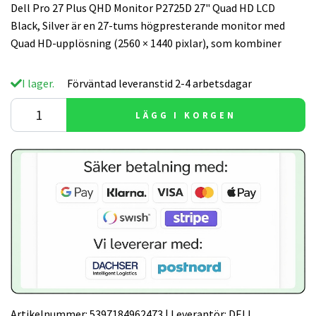
Dell Pro 27 Plus QHD Monitor P2725D 27" Quad HD LCD
Black, Silver är en 27-tums högpresterande monitor med
Quad HD-upplösning (2560 × 1440 pixlar), som kombiner
I lager.
Förväntad leveranstid 2-4 arbetsdagar
LÄGG I KORGEN
Artikelnummer:
5397184962473
|
Leverantör:
DELL