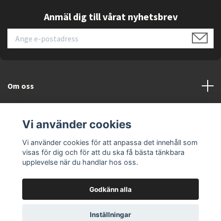
routing
Anmäl dig till vårat nyhetsbrev
Växlingskapacitet på 200 Gbps
för mycket hög
datagenomströmning
Forwarding rate på 148.8 Mpps
för snabb
paketbehandling
Om oss
MAC-tabell på 16K poster
för stora nätverk
Kundtjänst
Avancerad trafikstyrning med QoS och
Vi använder cookies
DiffServ
Läs mer
Vi använder cookies för att anpassa det innehåll som
Stöd för IPv6 och säker autentisering via
visas för dig och för att du ska få bästa tänkbara
RADIUS/TACACS+
upplevelse när du handlar hos oss.
Fördelar
Godkänn alla
Perfekt för företag som vill uppgradera till
© 2026 ELEKTRONIKSPECIALISTEN.SE
10G-nätverk
Inställningar