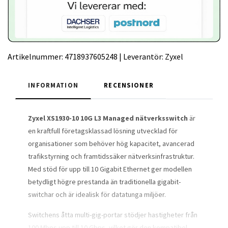
Artikelnummer:
4718937605248
|
Leverantör:
Zyxel
INFORMATION
RECENSIONER
Zyxel XS1930-10 10G L3 Managed nätverksswitch
är
en kraftfull företagsklassad lösning utvecklad för
organisationer som behöver hög kapacitet, avancerad
trafikstyrning och framtidssäker nätverksinfrastruktur.
Med stöd för upp till 10 Gigabit Ethernet ger modellen
betydligt högre prestanda än traditionella gigabit-
switchar och är idealisk för datatunga miljöer.
Switchens åtta multi-gig-portar stödjer hastigheter från
100 Mbps upp till 10 Gbps, vilket gör den kompatibel