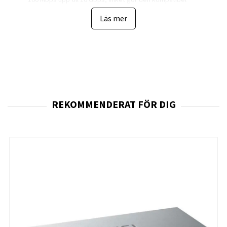
med både äldre nätverksenheter och moderna
Läs mer
högprestandasystem. Detta ger en flexibel
uppgraderingsväg där verksamheten kan växa utan att
behöva byta hela nätverket.
De två 10G SFP+-portarna gör det möjligt att skapa
snabba uplinks till servrar, core-switchar eller
lagringslösningar. Detta är särskilt viktigt i miljöer med
virtualisering, backuptrafik eller stora datamängder där
nätverksbandbredd annars kan bli en flaskhals.
Med Layer-3-funktionalitet kan modellen hantera routing
direkt i switchen, vilket minskar belastningen på routrar
och förbättrar nätverkets totala effektivitet. Stöd för
policy-baserad routing, VLAN och QoS gör det möjligt att
segmentera nätverket och prioritera kritiska
applikationer.
Den rackmonterbara konstruktionen och robusta