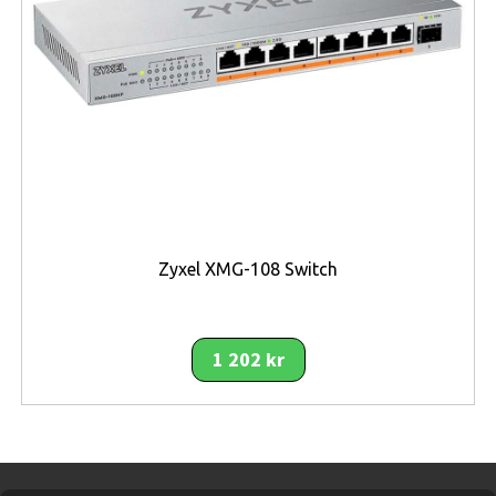
hårdvaran gör den lämplig för serverrum, företag,
skolor och organisationer som behöver stabil drift
dygnet runt. Samtidigt ger den avancerade hanteringen
via SNMP, CLI och säkerhetsfunktioner full kontroll över
nätverket.
Sammantaget är Zyxel XS1930-10 en högpresterande
och skalbar 10G-switch som kombinerar enterprise-
funktioner, flexibilitet och driftsäkerhet i ett kompakt
rackformat.
Zyxel XMG-108 Switch
Viktiga funktioner
8 multi-gig-portar (upp till 10 Gbps)
för
1 202 kr
flexibel nätverksuppgradering
2 × 10G SFP+ uplink-portar
för server- eller
backbone-anslutning
Layer-3-funktionalitet
med policy-baserad