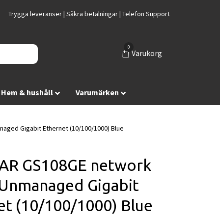
Trygga leveranser | Säkra betalningar | Telefon Support
0
Varukorg
Hem & hushåll
Varumärken
ged Gigabit Ethernet (10/100/1000) Blue
AR GS108GE network
 Unmanaged Gigabit
et (10/100/1000) Blue