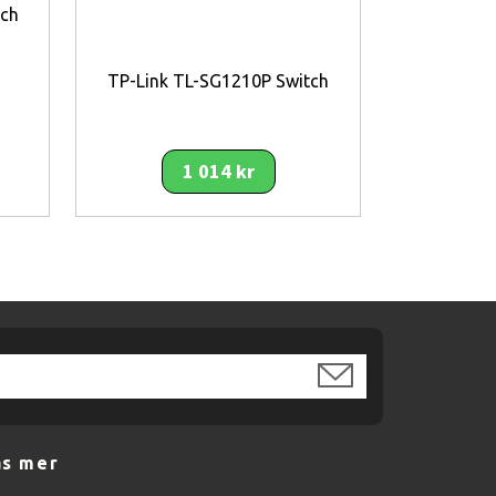
tch
TP-Link TL-SG1210P Switch
TP-Link T
1 014 kr
äs mer