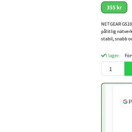
355 kr
NETGEAR GS108G
pålitlig nätve
stabil, snabb o
I lager.
För