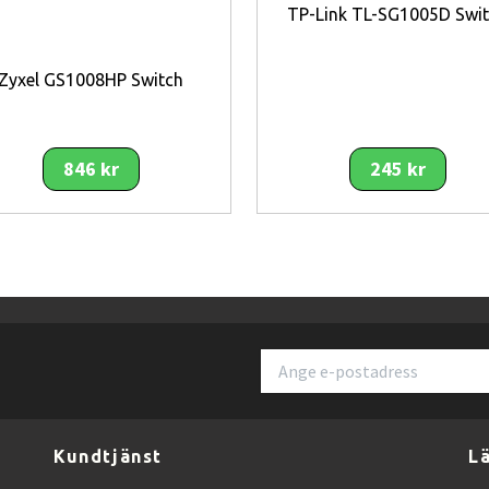
TP-Link TL-SG1005D Swi
nfiguration
kommunikation
Zyxel GS1008HP Switch
kabelanslutning
merar anslutningar
846 kr
245 kr
förbättrar stabilitet
ktivitet
r montering
ktig trygghet
uration
Kundtjänst
L
eter samtidigt