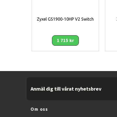
Plug-and-play-installation
utan ko
Full duplex-stöd
för effektiv data
Zyxel GS1900-10HP V2 Switch
Auto-uplink (MDI/MDI-X)
för enkel 
Automatisk enhetsavkänning
opti
1 715 kr
Lagra-och-vidarebefordra-teknik
Lysdiodpanel
visar portstatus och a
Kompakt design
för skrivbord elle
NETGEAR livstidsgaranti
för långsi
Anmäl dig till vårat nyhetsbrev
Fördelar
Enkel installation utan teknisk konfig
Om oss
Stabil gigabitprestanda för flera enh