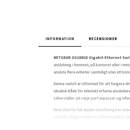
INFORMATION
RECENSIONER
NETGEAR GS108GE Gigabit Ethernet Swi
anslutning i hemmet, på kontoret eller i mi
ansluta flera enheter samtidigt utan att kom
Denna switch är utformad för att fungera dire
idealisk både för tekniskt erfarna använda
säkerställer att varje port anpassar sig efte
Med stöd för full duplex-överföring kan data 
särskilt viktigt i moderna nätverksmiljöer dä
Switchens lagra-och-vidarebefordra-teknik sä