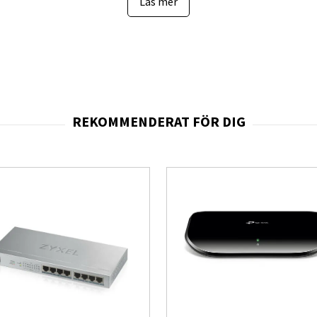
Läs mer
l mer tillförlitlig kommunikation mellan anslutna enheter och gör modellen lä
v korskopplade nätverkskablar, vilket förenklar installationen ytterligare.
r sin överföringshastighet beroende på ansluten enhet, vilket ger bästa möj
 enkel att placera i olika miljöer, och den medföljande monteringssatsen ge
modellen praktisk både i hemmakontor, serverrum och arbetsstationer.
m portstatus, aktivitet, hastighet och duplexläge, vilket gör det enkelt at
 funktion är särskilt användbar i miljöer där flera enheter används samtidi
tens kvalitet och långsiktiga driftsäkerhet. Detta gör modellen till ett try
.
ion av enkel installation, stabil prestanda och hög tillförlitlighet, vilket gö
an att behöva hantera avancerade inställningar.
öring upp till 1000 Mbps