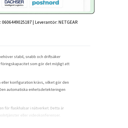
:
0606449025187
|
Leverantör:
NETGEAR
behöver stabil, snabb och driftsäker
rföringskapacitet som gör det möjligt att
 eller konfiguration krävs, vilket gör den
t. Den automatiska enhetsdetekteringen
n för flaskhalsar i nätverket. Detta är
 molntjänster eller videokonferenser.
ar risken för felöverföringar och förbättrar