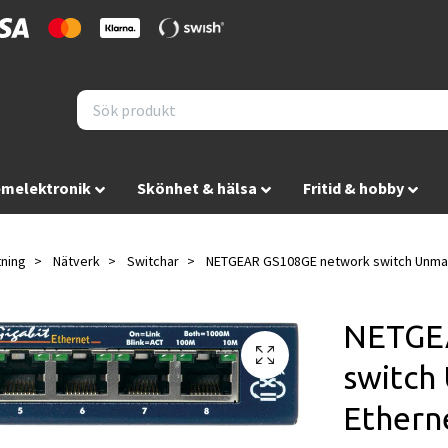
melektronik
Skönhet & hälsa
Fritid & hobby
tning
Nätverk
Switchar
NETGEAR GS108GE network switch Unmana
NETGE
switch
Ethern