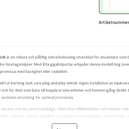
Artikelnummer
tch
är en robust och pålitlig nätverkslösning utvecklad för användare som 
ndre företagsmiljöer. Med åtta gigabitportar erbjuder denna modell hög öve
promissa med hastighet eller stabilitet.
kt ur kartong tack vare plug-and-play-teknik. Ingen installation av mjukvara
re och för dem som bara vill koppla in sina enheter och komma igång direk
r ansluten utrustning för optimal prestanda.
skickas och tas emot samtidigt, vilket ökar effektiviteten och minskar riske
r flera enheter arbetar parallellt, exempelvis vid streaming, filöverföring,
kerställer att datapaket kontrolleras innan de skickas vidare, vilket minsk