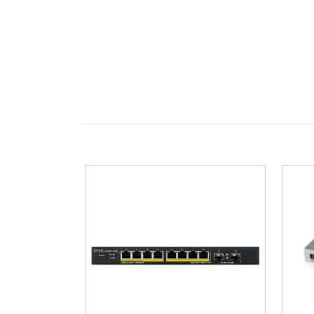
nätverkets stabilitet. Denna metod bidrar til
Auto-uplink (MDI/MDI-X) eliminerar behovet a
hastighetsavkänning att varje port optimera
Den kompakta skrivbordsdesignen gör switchen
beroende på utrymme och behov. Detta gör 
Lysdiodpanelen ger tydlig visuell feedback o
felsöka eventuella anslutningsproblem. Denna
NETGEAR:s livstidsgaranti understryker produk
stabil nätverksutrustning som håller över tid
Sammantaget erbjuder denna switch en kombinat
utöka sitt nätverk med fler gigabitportar ut
Viktiga funktioner
8 gigabitportar
för snabb dataöverf