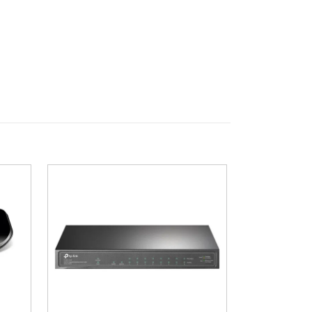
mplig även för arbetskritiska miljöer.
 Samtidigt gör automatisk
liga prestanda utan manuell inställning.
r möjlighet till flexibel installation
t snabbt identifiera nätverksstatus och
gt.
ggt val för användare som vill investera i
r den till ett utmärkt val för alla som vill