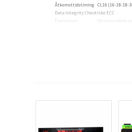
Åtkomsttidstiming
CL16 (16-18-18-3
Data Integrity Check
Icke ECC
Egenskaper
Värmespridare av
Formfaktor
DIMM 288-pin
Hastighet
3200 MHz (PC4-2
Höjd modul (tum)
1.73
RAM-prestanda
Tested - 3200 MHz
Spänning
1.35 V
Teknik
DDR4 SDRAM
Typ
DRAM minnessat
Diverse
Färgkategori
Svart, vit
Tillverkarens garanti
Service och support
Begränsad livsti