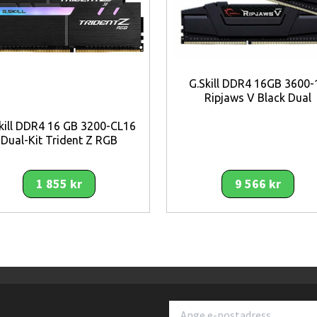
G.Skill DDR4 16GB 3600-
Ripjaws V Black Dual
kill DDR4 16 GB 3200-CL16
Dual-Kit Trident Z RGB
1 855 kr
9 566 kr