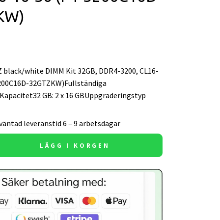
KW)
t Z black/white DIMM Kit 32GB, DDR4-3200, CL16-
3200C16D-32GTZKW)Fullständiga
rKapacitet32 GB: 2 x 16 GBUppgraderingstyp
väntad leveranstid 6 – 9 arbetsdagar
LÄGG I KORGEN