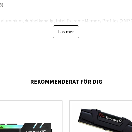
8)
 aluminium, dubbelkanalig, Intel Extreme Memory Profiles (XMP 2.0
Läs mer
5600)
 - 1.35 V - CL16 - 16-18-18-38 | SPD - 2133 MHz - 1.2 V
s
dsgaranti