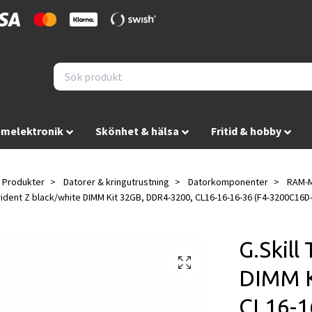
melektronik
Skönhet & hälsa
Fritid & hobby
Produkter
Datorer & kringutrustning
Datorkomponenter
RAM-M
Trident Z black/white DIMM Kit 32GB, DDR4-3200, CL16-16-16-36 (F4-3200C16
G.Skill
DIMM K
CL16-1