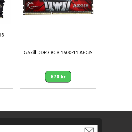
16
G.Skill DDR3 8GB 1600-11 AEGIS
G.Skill 
160
678 kr