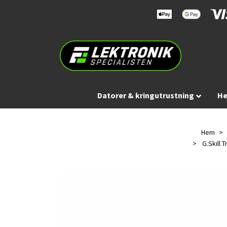
Datorer & kringutrustning
He
Hem
G.Skill 