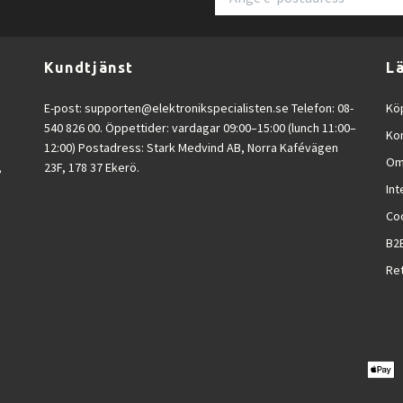
Kundtjänst
L
E-post:
supporten@elektronikspecialisten.se
Telefon: 08-
Köp
540 826 00. Öppettider: vardagar 09:00–15:00 (lunch 11:00–
Ko
12:00) Postadress: Stark Medvind AB, Norra Kafévägen
Om
,
23F, 178 37 Ekerö.
Int
Co
B2
Ret