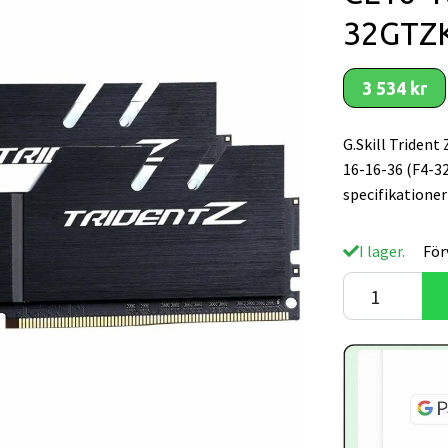
32GTZ
3 534 kr
G.Skill Triden
16-16-36 (F4-
specifikatione
I lager.
För