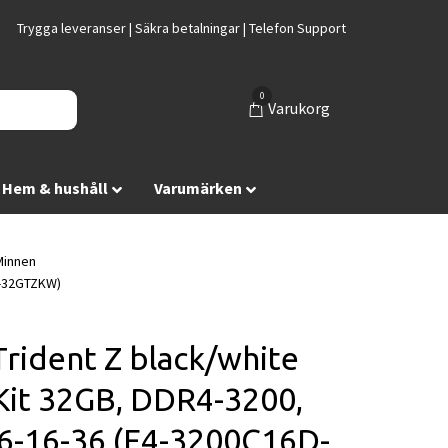
Trygga leveranser | Säkra betalningar | Telefon Support
0
Varukorg
Hem & hushåll
Varumärken
innen
D-32GTZKW)
 Trident Z black/white
it 32GB, DDR4-3200,
6-16-36 (F4-3200C16D-